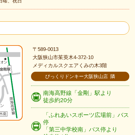
日曜、祝日
〒589-0013
大阪狭山市茱萸木4-372-10
メディカルスクエアくみの木3階
びっくりドンキー大阪狭山店 隣
南海高野線
「金剛」駅より
徒歩約20分
「ふれあいスポーツ広場前」バス
停
「第三中学校南」バス停より