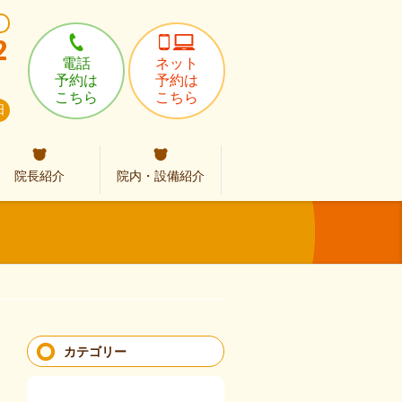
2
電話
ネット
予約は
予約は
こちら
こちら
日
院長紹介
院内・設備紹介
カテゴリー