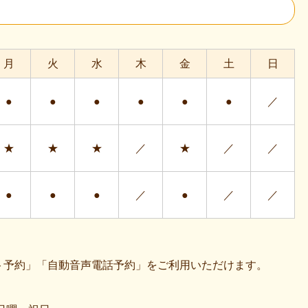
月
火
水
木
金
土
日
●
●
●
●
●
●
／
★
★
★
／
★
／
／
●
●
●
／
●
／
／
ト予約」「自動音声電話予約」をご利用いただけます。